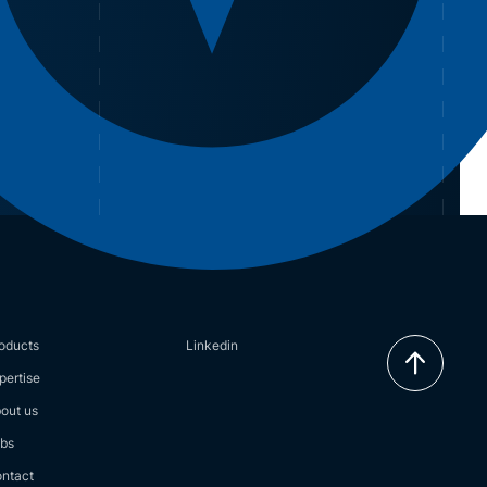
oducts
Linkedin
pertise
out us
bs
ntact