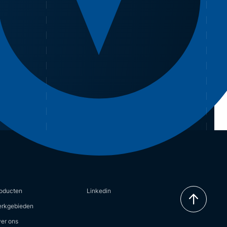
oducten
Linkedin
rkgebieden
er ons