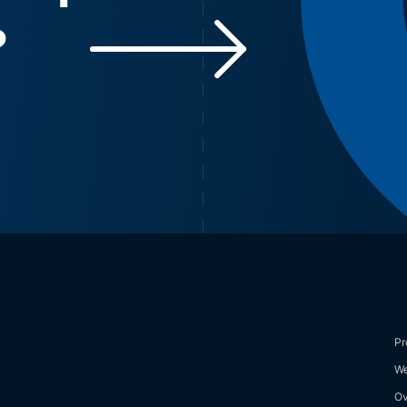
?
Pr
We
Ov