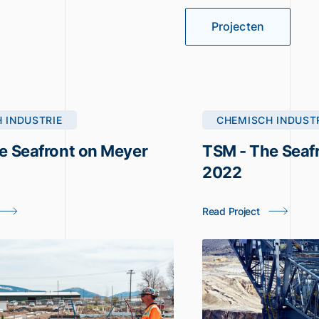
Projecten
 INDUSTRIE
CHEMISCH INDUST
e Seafront on Meyer
TSM - The Seaf
2022
Read Project